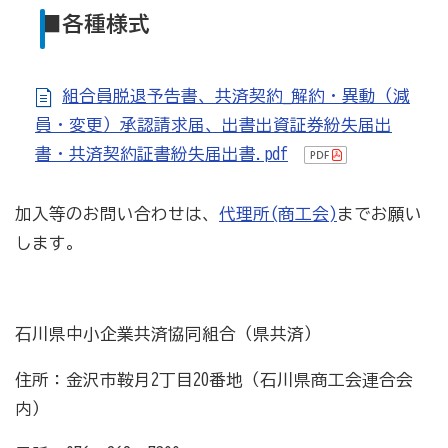
■各種様式
組合員脱退予告書、共済契約_解約・異動（減
員・変更）承認請求届、出書出資証券紛失届出
書・共済契約証書紛失届出書.pdf
加入等のお問い合わせは、
代理所(商工会)
までお願い
します。
石川県中小企業共済協同組合（県共済）
住所：金沢市鞍月2丁目20番地（石川県商工会連合会
内）