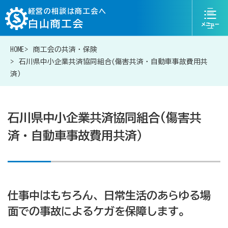
ニ
経営の相談は商工会へ
白山商工会
ュ
ー
HOME
商工会の共済・保険
076-254-2828
お問い合わせ
石川県中小企業共済協同組合(傷害共済・自動車事故費用共
済）
石川県中小企業共済協同組合(傷害共
経営相談は商工会に
済・自動車事故費用共済）
補助金・助成金一覧
商工会が扱う融資・金融制度
仕事中はもちろん、日常生活のあらゆる場
面での事故によるケガを保障します。
令和6年能登半島地震等災害に関する支援情報