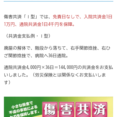
商工会の共済・保険
傷害共済「Ⅰ型」では、
免責日なしで、入院共済金1日
1万円、通院共済金1日4千円を保障。
一つの掛金で貯蓄・生命保障・融資の3つの備え（商工
貯蓄共済）
（共済金支払例・Ⅰ型）
死亡保険金(最高6千万円)の掛捨共済・福祉共済「生
廃屋の解体で、階段から落ちて、右手関節捻挫、右ひ
命」保障
ざ関節捻挫で、病院へ36日通院。
石川県中小企業共済協同組合(傷害共済・自動車事故費
用共済）
通院共済金4,000円×36日＝144,000円の共済金をお支払
いしました。（労災保険とは関係なくお支払いしま
従業員の退職金共済制度
す）
経営者の退職金制度（小規模企業共済）
取引先の破たんによる連鎖倒産を防ぐ（中小企業倒産防
止共済）
海外PL保険(国内補償は、ビジネス総合保険へ）