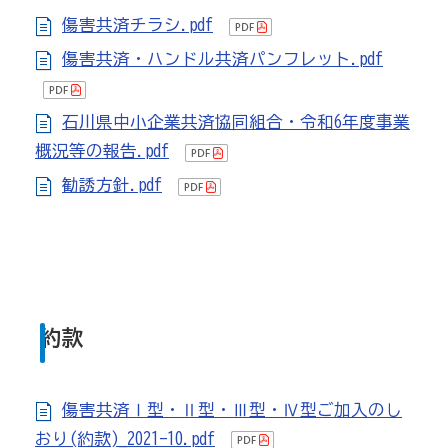
商工会
傷害共済チラシ.pdf
目的
事業内容
商工会のあゆみ（沿革）
傷害共済・ハンドル共済パンフレット.pdf
青年部について
女性部について
石川県中小企業共済協同組合・令和6年度事業
概況等の報告.pdf
セミナー・講習会情報
勧誘方針.pdf
いしかわ商工会のインボイス広報
採用情報
約款
傷害共済Ⅰ型・Ⅱ型・Ⅲ型・Ⅳ型ご加入のし
おり(約款)_2021-10.pdf