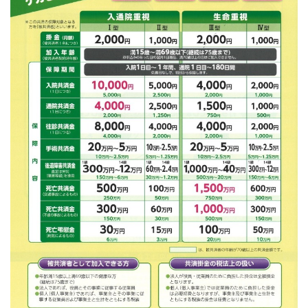
病気やケガで働けない場合の所得を補償（休業補償制
度）
全国商工会連合会会員福祉共済「がん」重点補償
万が一の「労働災害」と使用者賠償補償がセットの保険
（商工会の業務災害保険）
海外での知財係争による経営リスクから皆様をお守りし
ます（海外知財訴訟費用保険制度）
事業活動のリスクを全て備えた保険（ビジネス総合保
険）
情報漏えいリスクの備えに（情報漏えい保険）
商工会のサービス
経理・記帳代行