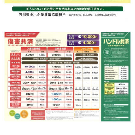
[商工会員限定]初期費用も月額料金も0円!「グーペ」な
ら、ホームページが無料で作れます。
メリットがいっぱい、労働保険事務
商工会が扱う検定
全国商工会珠算検定試験
リテールマーケティング（販売士）検定試験
石川県内の商工会の支援事例
行きます・聞きます・提案します そして伴走します～
商工会の支援事例～
会報「商工かが．のと」